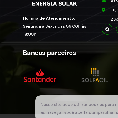
ga
Loj
Horário de Atendimento:
233
Segunda à Sexta das 09:00h às
18:00h
Bancos parceiros
Nosso site pode utilizar cookies para 
ao navegar você aceita compartilhar s