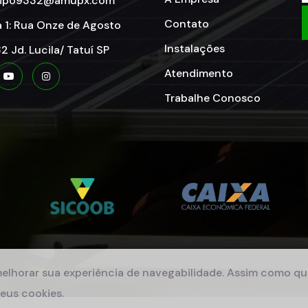
xipo9332@amupx.com
Contato
a 1: Rua Onze de Agosto
Instalações
2 Jd. Lucila/ Tatuí SP
Atendimento
Trabalhe Conosco
melhorar sua experiência de navegabilidade. Assim como qua
eus cookies.